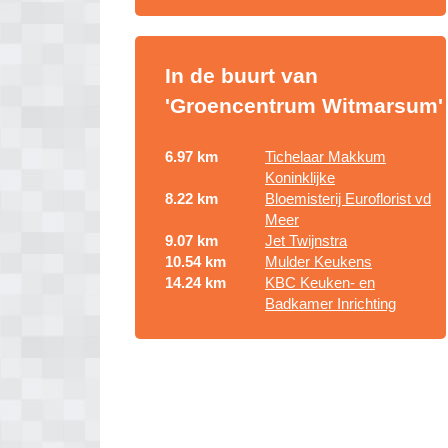
In de buurt van
'Groencentrum Witmarsum'
6.97 km
Tichelaar Makkum
Koninklijke
8.22 km
Bloemisterij Euroflorist vd
Meer
9.07 km
Jet Twijnstra
10.54 km
Mulder Keukens
14.24 km
KBC Keuken- en
Badkamer Inrichting