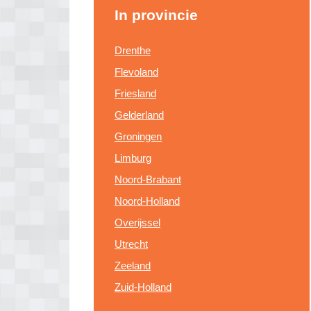
In provincie
Drenthe
Flevoland
Friesland
Gelderland
Groningen
Limburg
Noord-Brabant
Noord-Holland
Overijssel
Utrecht
Zeeland
Zuid-Holland