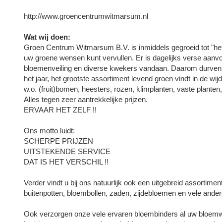
http://www.groencentrumwitmarsum.nl
Wat wij doen:
Groen Centrum Witmarsum B.V. is inmiddels gegroeid tot "het 
uw groene wensen kunt vervullen. Er is dagelijks verse aanv
bloemenveiling en diverse kwekers vandaan. Daarom durven wi
het jaar, het grootste assortiment levend groen vindt in de wij
w.o. (fruit)bomen, heesters, rozen, klimplanten, vaste planten
Alles tegen zeer aantrekkelijke prijzen.
ERVAAR HET ZELF !!
Ons motto luidt:
SCHERPE PRIJZEN
UITSTEKENDE SERVICE
DAT IS HET VERSCHIL !!
Verder vindt u bij ons natuurlijk ook een uitgebreid assortime
buitenpotten, bloembollen, zaden, zijdebloemen en vele andere
Ook verzorgen onze vele ervaren bloembinders al uw bloemw