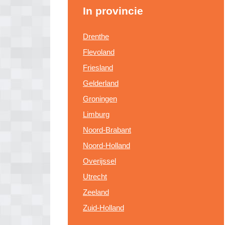
In provincie
Drenthe
Flevoland
Friesland
Gelderland
Groningen
Limburg
Noord-Brabant
Noord-Holland
Overijssel
Utrecht
Zeeland
Zuid-Holland