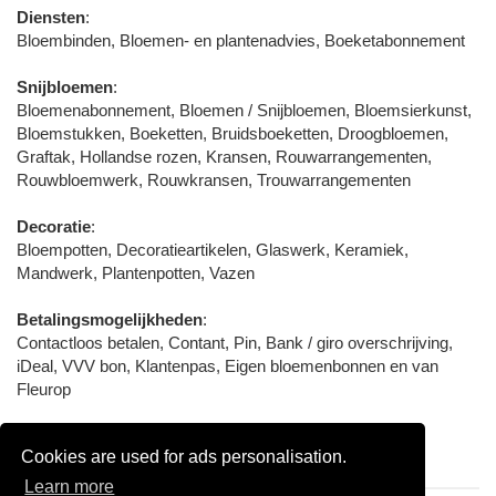
Diensten
:
Bloembinden, Bloemen- en plantenadvies, Boeketabonnement
Snijbloemen
:
Bloemenabonnement, Bloemen / Snijbloemen, Bloemsierkunst,
Bloemstukken, Boeketten, Bruidsboeketten, Droogbloemen,
Graftak, Hollandse rozen, Kransen, Rouwarrangementen,
Rouwbloemwerk, Rouwkransen, Trouwarrangementen
Decoratie
:
Bloempotten, Decoratieartikelen, Glaswerk, Keramiek,
Mandwerk, Plantenpotten, Vazen
Betalingsmogelijkheden
:
Contactloos betalen, Contant, Pin, Bank / giro overschrijving,
iDeal, VVV bon, Klantenpas, Eigen bloemenbonnen en van
Fleurop
Aangesloten bij / Certificering
:
Cookies are used for ads personalisation.
Fleurop, Vereniging Bloemist Winkeliers
Learn more